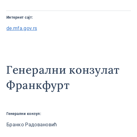
Интернет сајт:
de.mfa.gov.rs
Генерални конзулат
Франкфурт
Генерални конзул:
Бранко Радовановић