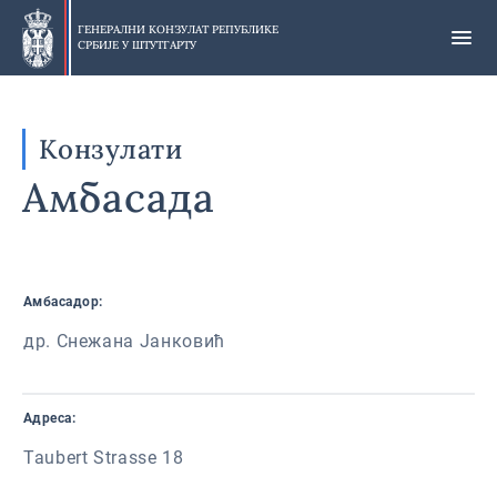
Прескочи
на
ГЕНЕРАЛНИ КОНЗУЛАТ РЕПУБЛИКЕ
СРБИЈЕ У
ШТУТГАРТУ
главни
део
Конзулати
Амбасада
Амбасадор:
др. Снежана Јанковић
Адреса:
Taubert Strasse 18