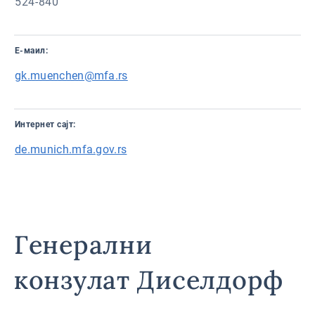
524-840
Е-маил:
gk.muenchen@mfa.rs
Интернет сајт:
de.munich.mfa.gov.rs
Генерални
конзулат Диселдорф