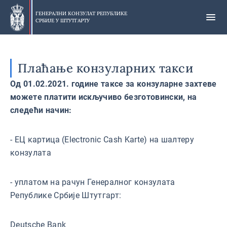
Прескочи
на
ГЕНЕРАЛНИ КОНЗУЛАТ РЕПУБЛИКЕ
СРБИЈЕ У
ШТУТГАРТУ
главни
део
Плаћање конзуларних такси
Од 01.02.2021. године таксе за конзуларне захтеве
можете платити искључиво безготовински, на
следећи начин:
- ЕЦ картица (Electronic Cash Karte) на шалтеру
конзулата
- уплатом на рачун Генералног конзулата
Републике Србије Штутгарт:
Deutsche Bank