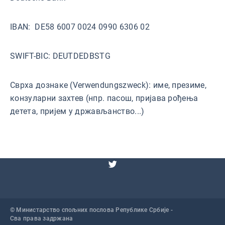
IBAN: DE58 6007 0024 0990 6306 02
SWIFT-BIC: DEUTDEDBSTG
Сврха дознаке (Verwendungszweck): име, презиме,
конзуларни захтев (нпр. пасош, пријава рођења
детета, пријем у држављанство...)
© Министарство спољних послова Републике Србије -
Сва права задржана