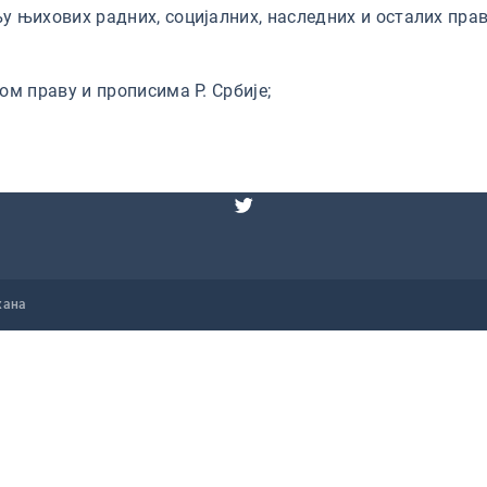
 њихових радних, социјалних, наследних и осталих прав
м праву и прописима Р. Србије;
жана