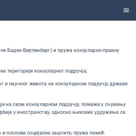
ине Баден-Виртемберг) и пружа конзуларно-правну
на територији конзуларног подручја;
ог и научног живота на конзуларном подручју државе
е на свом конзуларном подручју, помаже у очувању
бије у иностранству, односно њихових удружења са
 и послове социјалне заштите, пружа помоћ