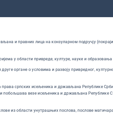
вљана и правних лица на конзуларном подручју (покрај
ијема у области привреде, културе, науке и образовања 
друге органе о условима и развоју привредног, културн
права српских исељеника и држављана Републике Србиј
 и побољшава везе исељеника и држављана Републике Ср
слове из области унутрашњих послова, послове матичара