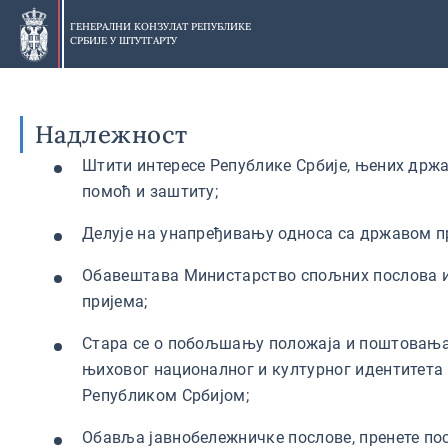
Прескочи
на
ГЕНЕРАЛНИ КОНЗУЛАТ РЕПУБЛИКЕ
СРБИЈЕ У
ШТУТГАРТУ
главни
део
Надлежност
Штити интересе Републике Србије, њених држа
помоћ и заштиту;
Делује на унапређивању односа са државом пр
Обавештава Министарство спољних послова и 
пријема;
Стара се о побољшању положаја и поштовања 
њиховог националног и културног идентитета
Републиком Србијом;
Обавља јавнобележничке послове, пренете по