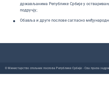
држављанима Републике Србије у остваривању
подручју;
Обавља и друге послове сагласно међународно
© Министарство спољних послова Републике Србије - Сва права задр